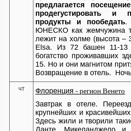
предлагается посещени
продегустировать и п
продукты и пообедать
.
ЮНЕСКО как жемчужина то
лежит на холме (высота –
Elsa. Из 72 башен 11-13
богатство проживавших зд
15. Но и они магнитом при
Возвращение
в
отель
.
Ноч
ЧТ
Флоренция
- регион Венето
Завтрак в отеле. Перее
крупнейших и красивейших 
Здесь жили и творили таки
Данте, Микеланджело и