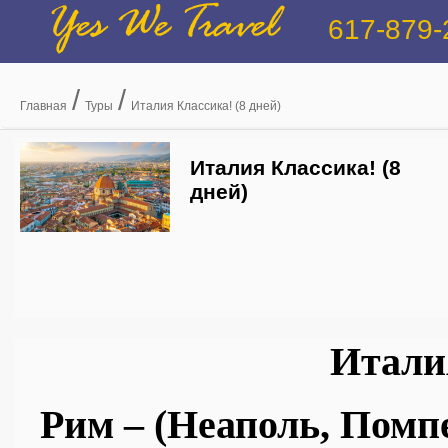
Yes We Travel
617-879-
/
/
Главная
Туры
Италия Классика! (8 дней)
Италия Классика! (8
дней)
Итали
Рим – (Неаполь, Помпе