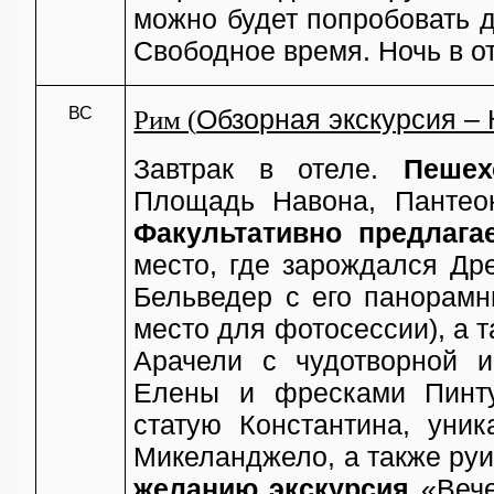
можно будет попробовать 
Свободное
время
.
Ночь
в
о
ВС
Рим (
Обзорная экскурсия –
Завтрак в отеле.
Пешех
Площадь Навона, Пантео
Факультативно предлага
место, где зарождался Др
Бельведер с его панорам
место для фотосессии), а 
Арачели с чудотворной и
Елены и фресками Пинту
статую Константина, уни
Микеланджело, а также ру
желанию экскурсия
«Вече