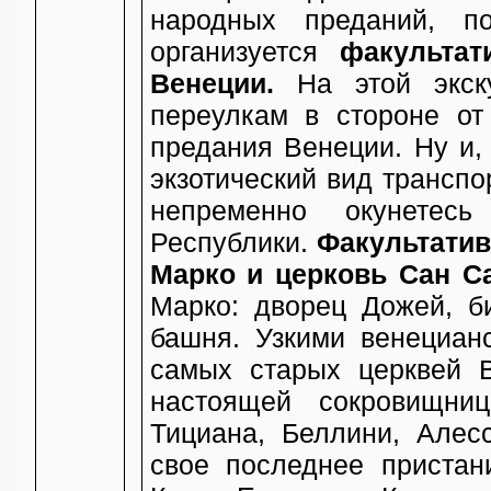
народных преданий, п
организуется
факульта
Венеции.
На этой экск
переулкам в стороне от
предания Венеции. Ну и,
экзотический вид транспо
непременно окунетес
Республики.
Факультатив
Марко и церковь Сан С
Марко: дворец Дожей, б
башня. Узкими венециан
самых старых церквей 
настоящей сокровищниц
Тициана, Беллини, Алес
свое последнее пристан