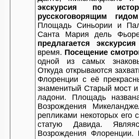
экскурсия по исто
русскоговорящим гидом
Площадь Синьории и Пал
Санта Мария дель Фьор
предлагается экскурси
время.
Посещение смотро
одной из самых знаковы
Откуда открываются захва
Флоренции с её прекрасн
знаменитый Старый мост и 
ладони. Площадь названа
Возрождения Микеландже
репликами некоторых его с
статую Давида. Являя
Возрождения Флоренции. 