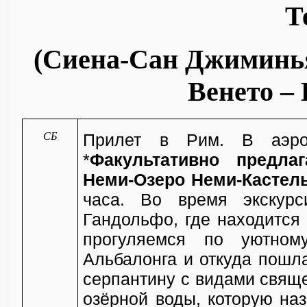
Т
(Сиена-Сан Джиминья
Венето –
СБ
Прилет в Рим. В аэроп
*
Факультативно предла
Неми-Озеро Неми-Кастел
часа. Во время экскур
Гандольфо, где находится
прогуляемся по уютному
Альбалонга и откуда пошл
серпантину с видами свящ
озёрной воды, которую н