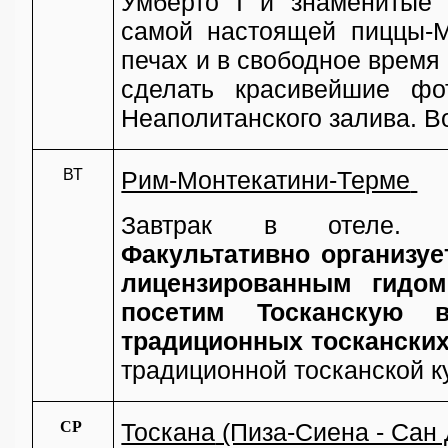
Умберто I и знаменитые 
самой настоящей пиццы-М
печах и в свободное время 
сделать красивейшие ф
Неаполитанского залива. В
ВТ
Рим-Монтекатини-Терме
Завтрак в отеле
Ф
акультативно
организу
лицензированным гидом
посетим Тосканскую в
традиционных тосканских
традиционной тосканской к
СР
Тоскана
(Пиза-Сиена - Сан