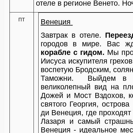
отеле в регионе Венето. Ноч
ПТ
Венеция
Завтрак в отеле.
Переез
городов в мире. Вас 
корабле с гидом.
Мы прое
Иисуса искупителя грехо
воспетую Бродским, соля
Таможни. Выйдем в за
великолепный вид на пл
Дожей и Мост Вздохов, к
святого Георгия, острова
ди Венеция, где проходят
Лазаря и самый страшны
Венеция - идеальное мес