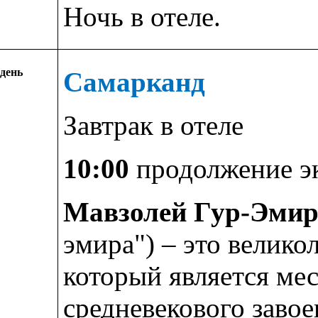
Ночь в отеле.
 день
Самарканд
Завтрак в отеле
10:00
продолжение э
Мавзолей Гур-Эми
эмира") – это велик
который является ме
средневекового заво