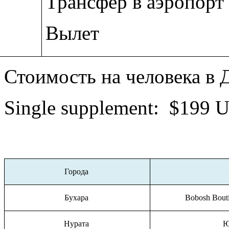
Трансфер в аэропор
Вылет
Стоимость на человека в
Single supplement
:
$199
U
Города
Бухара
Bobosh Bout
Нурата
Ю