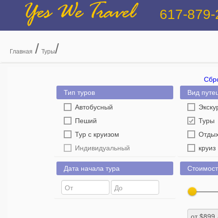
Yes We Travel
617-879-
/
/
Главная
Туры
Сбр
Тип туров
Вид путе
Автобусный
Экску
Пеший
Туры
Тур с круизом
Отды
Индивидуальный
круиз
Дата начала тура
Стоимост