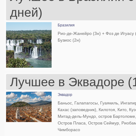
дней)
Бразилия
Рио-де-Жанейро (3н) + Фоз де Игуасу 
Бузиос (2н)
Лучшее в Эквадоре (
Эквадор
Баньос, Галапагосы, Гуаякиль, Ингапи
Кахас (заповедник), Килотоя, Кито, Куэ
Митад-дель-Мундо, остров Бартоломе
Остров Пласа, Остров Сеймур, Риоба
Чимборасо