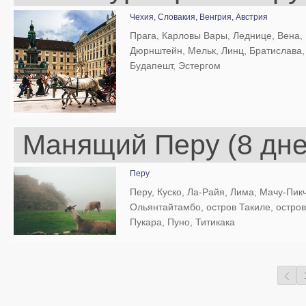
Чехия,
Словакия,
Венгрия,
Австрия
Прага, Карловы Вары, Леднице, Вена,
Дюрнштейн, Мельк, Линц, Братислава,
Будапешт, Эстергом
Манящий Перу (8 дне
Перу
Перу, Куско, Ла-Райя, Лима, Мачу-Пикч
Ольянтайтамбо, остров Такиле, остров
Пукара, Пуно, Титикака