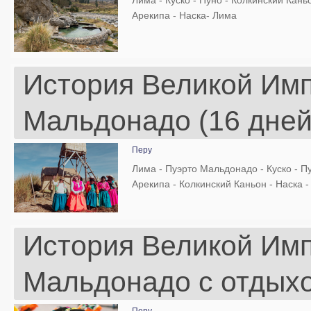
Лима - Куско - Пуно - Колкинский Каньо
Арекипа - Наска- Лима
История Великой Имп
Мальдонадо (16 дней
Перу
Лима - Пуэрто Мальдонадо - Куско - Пу
Арекипа - Колкинский Каньон - Наска 
История Великой Имп
Мальдонадо с отдыхо