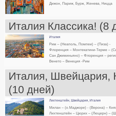
Дижон, Париж, Бурж, Женева, Ницца
Италия Классика! (8 
Италия
Рим – (Неаполь, Помпеи) – (Пиза) -
Флоренция – Монтекатини-Терме – (С
Сан Джиминьяно) – Флоренция – реги
Венето – Венеция -Рим
Италия, Швейцария,
(10 дней)
Лихтенштейн,
Швейцария,
Италия
Милан – (о.Маджоре) - (Верона) – Кня
Лихтенштейн – Цюрих – (Люцерн) – (