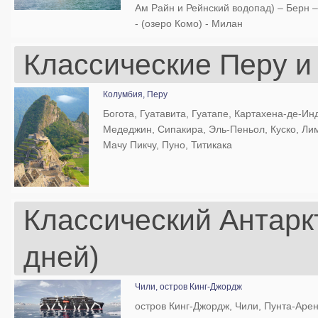
Ам Райн и Рейнский водопад) – Берн –
- (озеро Комо) - Милан
Классические Перу и
Колумбия,
Перу
Богота, Гуатавита, Гуатапе, Картахена-де-Ин
Медеджин, Сипакира, Эль-Пеньол, Куско, Ли
Мачу Пикчу, Пуно, Титикака
Классический Антарк
дней)
Чили,
остров Кинг-Джордж
остров Кинг-Джордж, Чили, Пунта-Аре